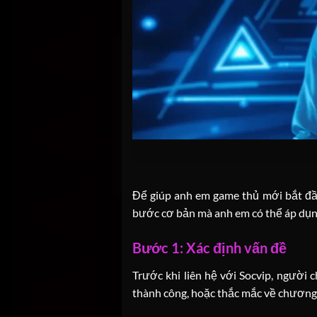
Để giúp anh em game thủ mới bắt đầu 
bước cơ bản mà anh em có thể áp dụn
Bước 1: Xác định vấn đề
Trước khi liên hệ với Socvip, người 
thành công, hoặc thắc mắc về chương 