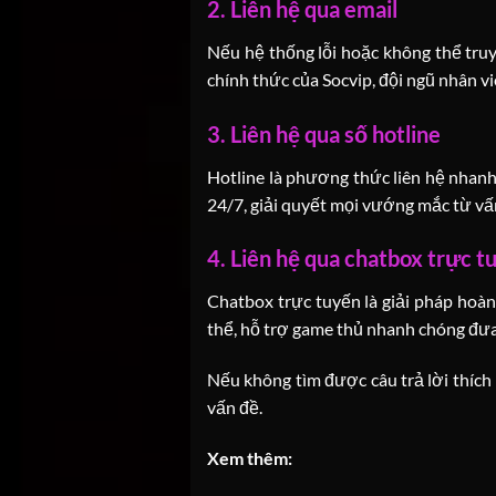
2. Liên hệ qua email
Nếu hệ thống lỗi hoặc không thể truy 
chính thức của Socvip, đội ngũ nhân v
3. Liên hệ qua số hotline
Hotline là phương thức liên hệ nhanh
24/7, giải quyết mọi vướng mắc từ vấn 
4. Liên hệ qua chatbox trực t
Chatbox trực tuyến là giải pháp hoàn
thể, hỗ trợ game thủ nhanh chóng đưa
Nếu không tìm được câu trả lời thích 
vấn đề.
Xem thêm: