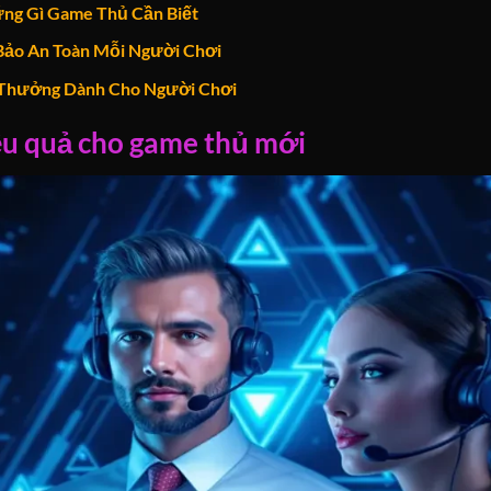
ững Gì Game Thủ Cần Biết
Bảo An Toàn Mỗi Người Chơi
 Thưởng Dành Cho Người Chơi
iệu quả cho game thủ mới