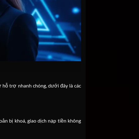
ự hỗ trợ nhanh chóng, dưới đây là các
oản bị khoá, giao dịch nạp tiền không