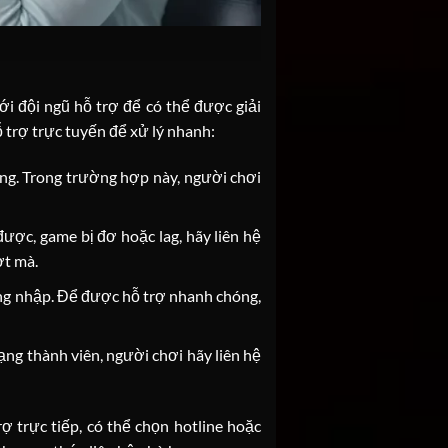
ới đội ngũ hỗ trợ để có thể được giải
 trợ trực tuyến để xử lý nhanh:
công. Trong trường hợp này, người chơi
ược, game bị đơ hoặc lag, hãy liên hệ
ợt mà.
ăng nhập. Để được hỗ trợ nhanh chóng,
ạng thành viên, người chơi hãy liên hệ
 trực tiếp, có thể chọn hotline hoặc