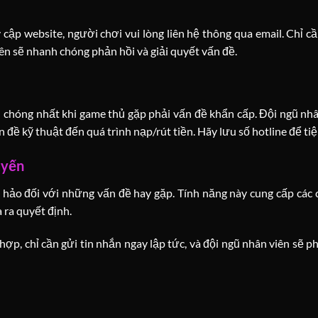
cập website, người chơi vui lòng liên hệ thông qua email. Chỉ cầ
iên sẽ nhanh chóng phản hồi và giải quyết vấn đề.
 chóng nhất khi game thủ gặp phải vấn đề khẩn cấp. Đội ngũ nhân
đề kỹ thuật đến quá trình nạp/rút tiền. Hãy lưu số hotline để tiện
uyến
 hảo đối với những vấn đề hay gặp. Tính năng này cung cấp các 
 ra quyết định.
hợp, chỉ cần gửi tin nhắn ngay lập tức, và đội ngũ nhân viên sẽ 