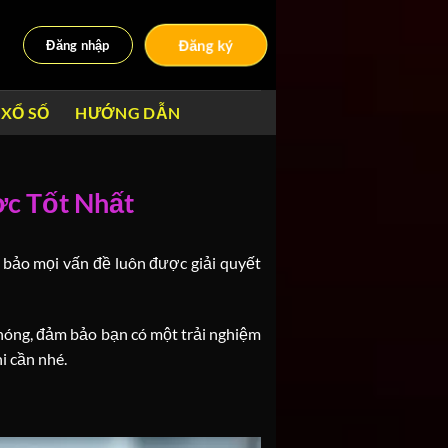
Đăng ký
Đăng nhập
XỔ SỐ
HƯỚNG DẪN
ợc Tốt Nhất
bảo mọi vấn đề luôn được giải quyết
chóng, đảm bảo bạn có một trải nghiệm
i cần nhé.