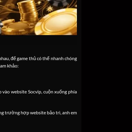
 nhau, để game thủ có thể nhanh chóng
tham khảo:
p vào website Socvip, cuộn xuống phía
ong trường hợp website bảo trì, anh em