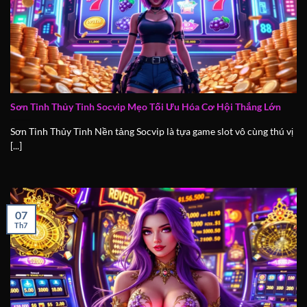
Sơn Tinh Thủy Tinh Socvip Mẹo Tối Ưu Hóa Cơ Hội Thắng Lớn
Sơn Tinh Thủy Tinh Nền tảng Socvip là tựa game slot vô cùng thú vị
[...]
07
Th7