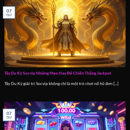
07
Th7
Tây Du Ký Socvip Những Mẹo Hay Để Chiến Thắng Jackpot
Tây Du Ký giải trí Socvip không chỉ là một trò chơi nổ hũ đơn [...]
07
Th7