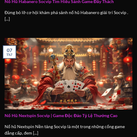
Nổ Hũ Habanero Socvip Tìm Hiểu Sảnh Game Đầy Thách
Đừng bỏ lỡ cơ hội khám phá sảnh nổ hũ Habanero giải trí Socvip .
[...]
07
Th7
Nổ Hũ Nextspin Socvip | Game Độc Đáo Tỷ Lệ Thưởng Cao
Nổ hũ Nextspin Nền tảng Socvip là một trong những cổng game
đẳng cấp, đem [...]