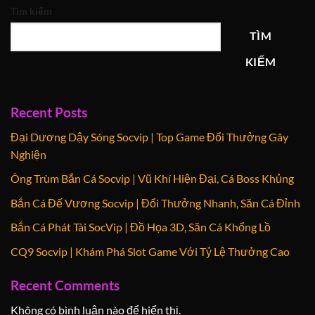
Tìm kiếm
TÌM
KIẾM
Recent Posts
Đại Dương Dậy Sóng Socvip | Top Game Đổi Thưởng Gây
Nghiện
Ông Trùm Bắn Cá Socvip | Vũ Khí Hiện Đại, Cá Boss Khủng
Bắn Cá Đế Vương Socvip | Đổi Thưởng Nhanh, Săn Cá Đỉnh
Bắn Cá Phát Tài SocVip | Đồ Họa 3D, Săn Cá Khổng Lồ
CQ9 Socvip | Khám Phá Slot Game Với Tỷ Lệ Thưởng Cao
Recent Comments
Không có bình luận nào để hiển thị.