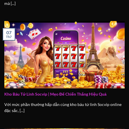
mà [...]
07
Th7
Kho Báu Tứ Linh Socvip | Mẹo Để Chiến Thắng Hiệu Quả
Với mức phần thưởng hấp dẫn cùng kho báu tứ linh Socvip online
đặc sắc, [...]