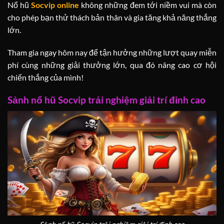
Nổ hũ
Socvip online
không những đem tới niềm vui mà còn
cho phép bạn thử thách bản thân và gia tăng khả năng thắng
lớn.
Tham gia ngay hôm nay để tận hưởng những lượt quay miễn
phí cùng những giải thưởng lớn, qua đó nâng cao cơ hội
chiến thắng của mình!
Sảnh nổ hũ Socvip trải nghiệm giải trí đỉnh cao