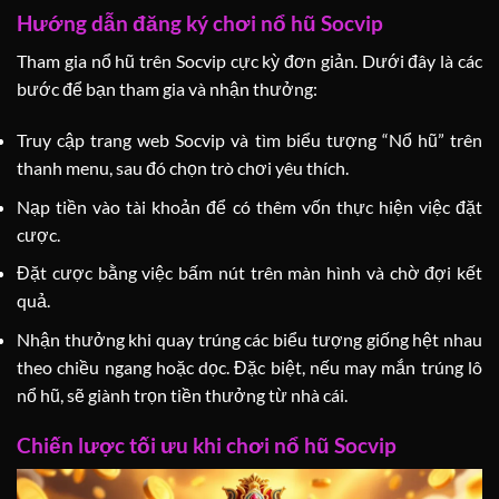
Hướng dẫn đăng ký chơi nổ hũ Socvip
Tham gia nổ hũ trên Socvip cực kỳ đơn giản. Dưới đây là các
bước để bạn tham gia và nhận thưởng:
Truy cập trang web Socvip và tìm biểu tượng “Nổ hũ” trên
thanh menu, sau đó chọn trò chơi yêu thích.
Nạp tiền vào tài khoản để có thêm vốn thực hiện việc đặt
cược.
Đặt cược bằng việc bấm nút trên màn hình và chờ đợi kết
quả.
Nhận thưởng khi quay trúng các biểu tượng giống hệt nhau
theo chiều ngang hoặc dọc. Đặc biệt, nếu may mắn trúng lô
nổ hũ, sẽ giành trọn tiền thưởng từ nhà cái.
Chiến lược tối ưu khi chơi nổ hũ Socvip