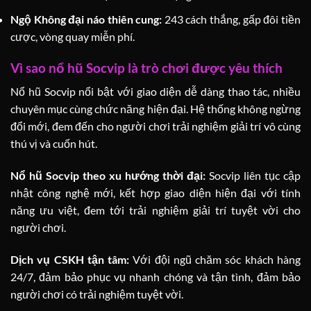
Ngộ Không đại náo thiên cung:
243 cách thắng, gấp đôi tiền
cược, vòng quay miễn phí.
Vì sao nổ hũ Socvip là trò chơi được yêu thích
Nổ hũ Socvip nổi bật với giao diện dễ dàng thao tác, nhiều
chuyên mục cùng chức năng hiện đại. Hệ thống không ngừng
đổi mới, đem đến cho người chơi trải nghiệm giải trí vô cùng
thú vị và cuốn hút.
Nổ hũ Socvip theo xu hướng thời đại:
Socvip liên tục cập
nhật công nghệ mới, kết hợp giao diện hiện đại với tính
năng ưu việt, đem tới trải nghiệm giải trí tuyệt vời cho
người chơi.
Dịch vụ CSKH tận tâm:
Với đội ngũ chăm sóc khách hàng
24/7, đảm bảo phục vụ nhanh chóng và tận tình, đảm bảo
người chơi có trải nghiệm tuyệt vời.