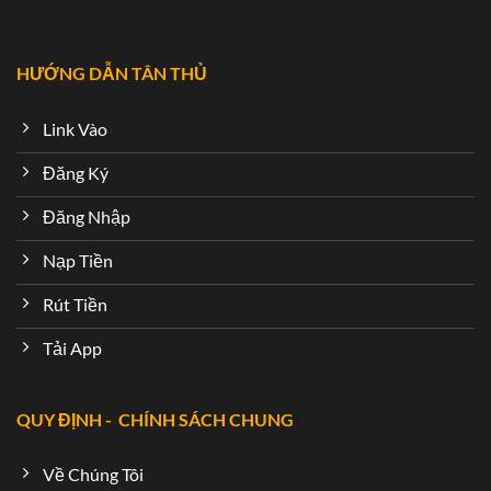
HƯỚNG DẪN TÂN THỦ
Link Vào
Đăng Ký
Đăng Nhập
Nạp Tiền
Rút Tiền
Tải App
QUY ĐỊNH - CHÍNH SÁCH CHUNG
Về Chúng Tôi