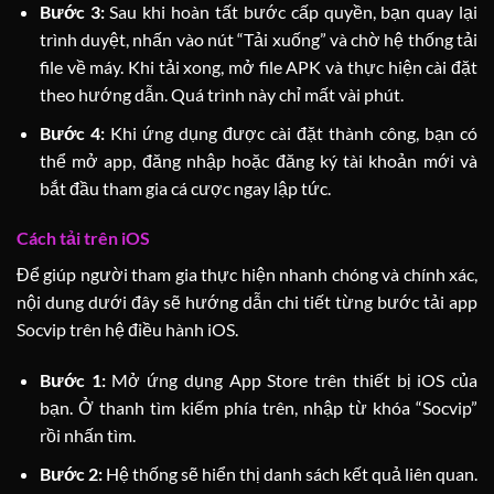
Bước 3:
Sau khi hoàn tất bước cấp quyền, bạn quay lại
trình duyệt, nhấn vào nút “Tải xuống” và chờ hệ thống tải
file về máy. Khi tải xong, mở file APK và thực hiện cài đặt
theo hướng dẫn. Quá trình này chỉ mất vài phút.
Bước 4:
Khi ứng dụng được cài đặt thành công, bạn có
thể mở app, đăng nhập hoặc đăng ký tài khoản mới và
bắt đầu tham gia cá cược ngay lập tức.
Cách tải trên iOS
Để giúp người tham gia thực hiện nhanh chóng và chính xác,
nội dung dưới đây sẽ hướng dẫn chi tiết từng bước tải app
Socvip trên hệ điều hành iOS.
Bước 1:
Mở ứng dụng App Store trên thiết bị iOS của
bạn. Ở thanh tìm kiếm phía trên, nhập từ khóa “Socvip”
rồi nhấn tìm.
Bước 2:
Hệ thống sẽ hiển thị danh sách kết quả liên quan.