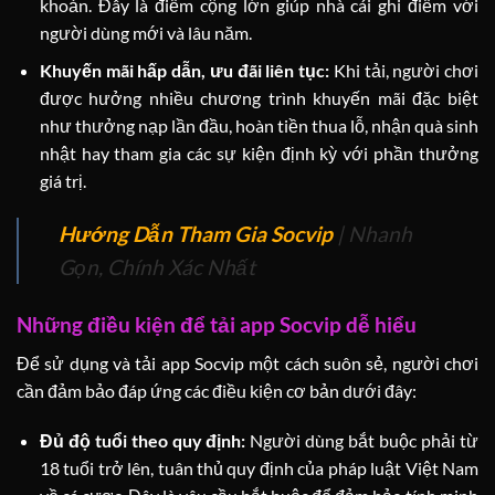
khoản. Đây là điểm cộng lớn giúp nhà cái ghi điểm với
người dùng mới và lâu năm.
Khuyến mãi hấp dẫn, ưu đãi liên tục:
Khi tải, người chơi
được hưởng nhiều chương trình khuyến mãi đặc biệt
như thưởng nạp lần đầu, hoàn tiền thua lỗ, nhận quà sinh
nhật hay tham gia các sự kiện định kỳ với phần thưởng
giá trị.
Hướng Dẫn Tham Gia Socvip
| Nhanh
Gọn, Chính Xác Nhất
Những điều kiện để tải app Socvip dễ hiểu
Để sử dụng và tải app Socvip một cách suôn sẻ, người chơi
cần đảm bảo đáp ứng các điều kiện cơ bản dưới đây:
Đủ độ tuổi theo quy định:
Người dùng bắt buộc phải từ
18 tuổi trở lên, tuân thủ quy định của pháp luật Việt Nam