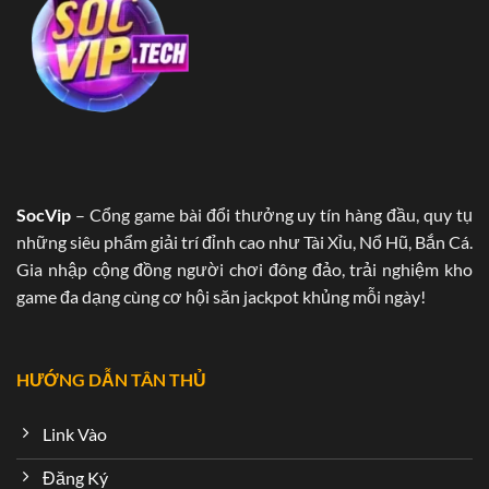
SocVip
– Cổng game bài đổi thưởng uy tín hàng đầu, quy tụ
những siêu phẩm giải trí đỉnh cao như Tài Xỉu, Nổ Hũ, Bắn Cá.
Gia nhập cộng đồng người chơi đông đảo, trải nghiệm kho
game đa dạng cùng cơ hội săn jackpot khủng mỗi ngày!
HƯỚNG DẪN TÂN THỦ
Link Vào
Đăng Ký