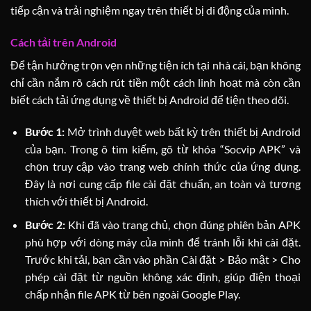
tiếp cận và trải nghiệm ngay trên thiết bị di động của mình.
Cách tải trên Android
Để tận hưởng trọn vẹn những tiện ích tại nhà cái, bạn không
chỉ cần nắm rõ cách rút tiền một cách linh hoạt mà còn cần
biết cách tải ứng dụng về thiết bị Android để tiện theo dõi.
Bước 1:
Mở trình duyệt web bất kỳ trên thiết bị Android
của bạn. Trong ô tìm kiếm, gõ từ khóa “Socvip APK” và
chọn truy cập vào trang web chính thức của ứng dụng.
Đây là nơi cung cấp file cài đặt chuẩn, an toàn và tương
thích với thiết bị Android.
Bước 2:
Khi đã vào trang chủ, chọn đúng phiên bản APK
phù hợp với dòng máy của mình để tránh lỗi khi cài đặt.
Trước khi tải, bạn cần vào phần Cài đặt > Bảo mật > Cho
phép cài đặt từ nguồn không xác định, giúp điện thoại
chấp nhận file APK từ bên ngoài Google Play.