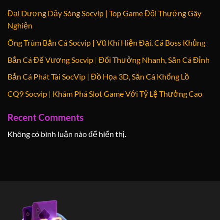
Đại Dương Dậy Sóng Socvip | Top Game Đổi Thưởng Gây
Nghiện
Ông Trùm Bắn Cá Socvip | Vũ Khí Hiện Đại, Cá Boss Khủng
Bắn Cá Đế Vương Socvip | Đổi Thưởng Nhanh, Săn Cá Đỉnh
Bắn Cá Phát Tài SocVip | Đồ Họa 3D, Săn Cá Khổng Lồ
CQ9 Socvip | Khám Phá Slot Game Với Tỷ Lệ Thưởng Cao
Recent Comments
Không có bình luận nào để hiển thị.