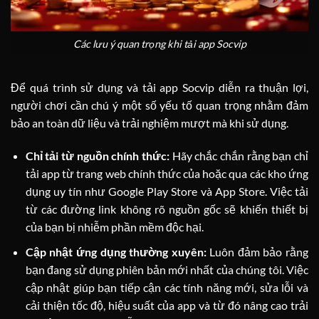
Các lưu ý quan trọng khi tải app Socvip
Để quá trình sử dụng và tải app Socvip diễn ra thuận lợi,
người chơi cần chú ý một số yếu tố quan trọng nhằm đảm
bảo an toàn dữ liệu và trải nghiệm mượt mà khi sử dụng.
Chỉ tải từ nguồn chính thức:
Hãy chắc chắn rằng bạn chỉ
tải app từ trang web chính thức của hoặc qua các kho ứng
dụng uy tín như Google Play Store và App Store. Việc tải
từ các đường link không rõ nguồn gốc sẽ khiến thiết bị
của bạn bị nhiễm phần mềm độc hại.
Cập nhật ứng dụng thường xuyên:
Luôn đảm bảo rằng
bạn đang sử dụng phiên bản mới nhất của chúng tôi. Việc
cập nhật giúp bạn tiếp cận các tính năng mới, sửa lỗi và
cải thiện tốc độ, hiệu suất của app và từ đó nâng cao trải