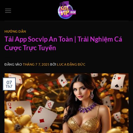
Bỏ
qua
nội
dung
HƯỚNG DẪN
Tải App Socvip An Toàn | Trải Nghiệm Cá
Cược Trực Tuyến
ĐĂNG VÀO
THÁNG 7 7, 2025
BỞI
LUCA ĐẶNG ĐỨC
07
Th7