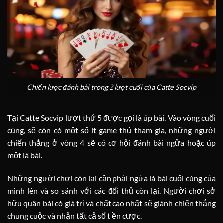
Chiến lược đánh bài trong 2 lượt cuối của Catte Socvip
Tại Catte Socvip lượt thứ 5 được gọi là úp bài. Vào vòng cuối
cùng, sẽ còn có một số ít game thủ tham gia, những người
chiến thắng ở vòng 4 sẽ có cơ hội đánh bài ngửa hoặc úp
một lá bài.
Những người chơi còn lại cần phải ngửa lá bài cuối cùng của
mình lên và so sánh với các đối thủ còn lại. Người chơi sở
hữu quân bài có giá trị và chất cao nhất sẽ giành chiến thắng
chung cuộc và nhận tất cả số tiền cược.