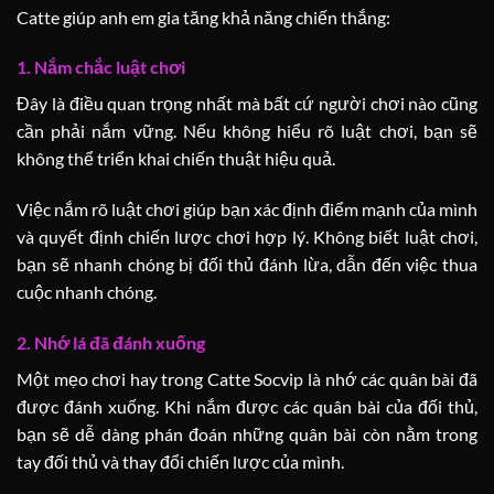
Catte giúp anh em gia tăng khả năng chiến thắng:
1. Nắm chắc luật chơi
Đây là điều quan trọng nhất mà bất cứ người chơi nào cũng
cần phải nắm vững. Nếu không hiểu rõ luật chơi, bạn sẽ
không thể triển khai chiến thuật hiệu quả.
Việc nắm rõ luật chơi giúp bạn xác định điểm mạnh của mình
và quyết định chiến lược chơi hợp lý. Không biết luật chơi,
bạn sẽ nhanh chóng bị đối thủ đánh lừa, dẫn đến việc thua
cuộc nhanh chóng.
2. Nhớ lá đã đánh xuống
Một mẹo chơi hay trong Catte Socvip là nhớ các quân bài đã
được đánh xuống. Khi nắm được các quân bài của đối thủ,
bạn sẽ dễ dàng phán đoán những quân bài còn nằm trong
tay đối thủ và thay đổi chiến lược của mình.