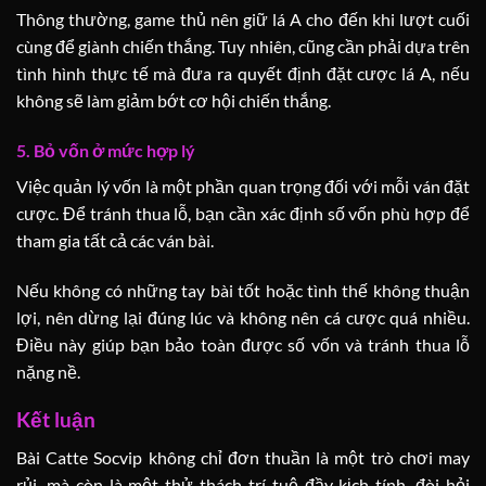
Thông thường, game thủ nên giữ lá A cho đến khi lượt cuối
cùng để giành chiến thắng. Tuy nhiên, cũng cần phải dựa trên
tình hình thực tế mà đưa ra quyết định đặt cược lá A, nếu
không sẽ làm giảm bớt cơ hội chiến thắng.
5. Bỏ vốn ở mức hợp lý
Việc quản lý vốn là một phần quan trọng đối với mỗi ván đặt
cược. Để tránh thua lỗ, bạn cần xác định số vốn phù hợp để
tham gia tất cả các ván bài.
Nếu không có những tay bài tốt hoặc tình thế không thuận
lợi, nên dừng lại đúng lúc và không nên cá cược quá nhiều.
Điều này giúp bạn bảo toàn được số vốn và tránh thua lỗ
nặng nề.
Kết luận
Bài Catte Socvip không chỉ đơn thuần là một trò chơi may
rủi, mà còn là một thử thách trí tuệ đầy kịch tính, đòi hỏi