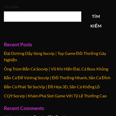
Tìm kiếm
TÌM
KIẾM
Recent Posts
Đại Dương Dậy Sóng Socvip | Top Game Đổi Thưởng Gây
Nghiện
Ông Trùm Bắn Cá Socvip | Vũ Khí Hiện Đại, Cá Boss Khủng
Bắn Cá Đế Vương Socvip | Đổi Thưởng Nhanh, Săn Cá Đỉnh
Bắn Cá Phát Tài SocVip | Đồ Họa 3D, Săn Cá Khổng Lồ
CQ9 Socvip | Khám Phá Slot Game Với Tỷ Lệ Thưởng Cao
Recent Comments