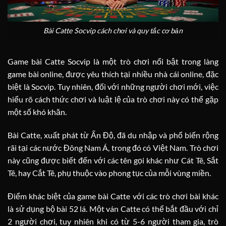
Bài Catte Socvip cách chơi và quy tắc cơ bản
Game bài Catte Socvip là một trò chơi nổi bật trong làng
game bài online, được yêu thích tại nhiều nhà cái online, đặc
biệt là Socvip. Tuy nhiên, đối với những người chơi mới, việc
hiểu rõ cách thức chơi và luật lệ của trò chơi này có thể gặp
một số khó khăn.
Bài Catte, xuất phát từ Ấn Độ, đã du nhập và phổ biến rộng
rãi tại các nước Đông Nam Á, trong đó có Việt Nam. Trò chơi
này cũng được biết đến với các tên gọi khác như Cát Tê, Sắt
Tê, hay Cắt Tê, phụ thuộc vào phong tục của mỗi vùng miền.
Điểm khác biệt của game bài Catte với các trò chơi bài khác
là sử dụng bộ bài 52 lá. Một ván Catte có thể bắt đầu với chỉ
2 người chơi, tuy nhiên khi có từ 5-6 người tham gia, trò