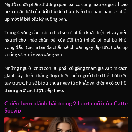
Người chơi phải sử dụng quân bài có cùng màu và giá trị cao
hơn quân bài của đối thủ để chặn. Nếu bị chặn, bạn sẽ phải
úp một lá bài bất kỳ xuống bàn.
Trong 4 vòng đầu, cách chơi sẽ có nhiều khác biệt, vì vậy nếu
người chơi nào chặn bài của đối thủ thì sẽ bị loại bỏ khỏi
vòng đấu. Các lá bài đã chặn sẽ bị loại ngay lập tức, hoặc úp
xuống và bước vào vòng sau.
Những người chơi còn lại phải cố gắng tham gia và tìm cách
giành lấy chiến thắng. Tuy nhiên, nếu người chơi hết bài trên
tay trước, họ sẽ bị xử thua ngay tức khắc và không có cơ hội
tham gia ở các lượt tiếp theo.
Chiến lược đánh bài trong 2 lượt cuối của Catte
Socvip