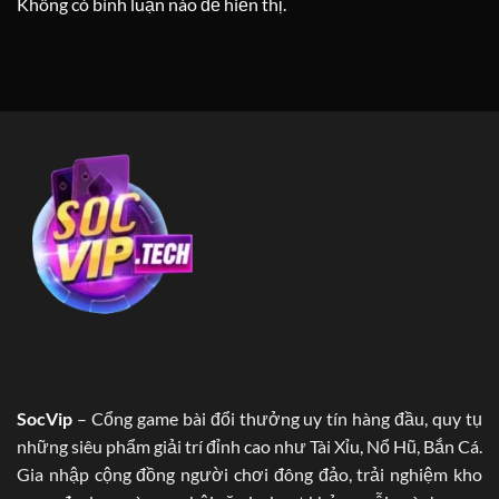
Không có bình luận nào để hiển thị.
SocVip
– Cổng game bài đổi thưởng uy tín hàng đầu, quy tụ
những siêu phẩm giải trí đỉnh cao như Tài Xỉu, Nổ Hũ, Bắn Cá.
Gia nhập cộng đồng người chơi đông đảo, trải nghiệm kho