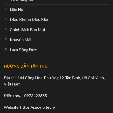
Liên Hệ
Điều Khoản Điều Kiện
Chính Sách Bảo Mật
Khuyến Mãi
Luca Đặng Đức
HƯỚNG DẪN TÂN THỦ
Địa chỉ:
144 Cộng Hòa, Phường 12, Tân Bình, Hồ Chí Minh,
Việt Nam
Điện thoại: 0973423685
Website:
https://socvip.tech/